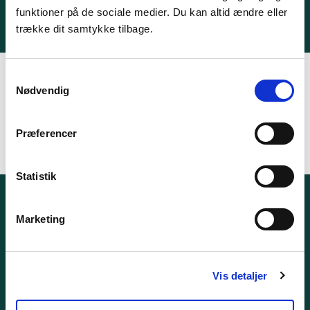
funktioner på de sociale medier. Du kan altid ændre eller
trække dit samtykke tilbage.
Samtykkevalg
Nødvendig
Du finder tjeklisten her -
Tjekliste ved gennemgang af
ansøgninger om miljøgodkendelser.
Præferencer
Statistik
Marketing
GENVEJE
Vis detaljer
Indhold og historik