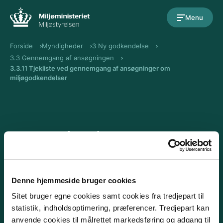
Gå til indholdet
Menu
Forside
Myndigheder
3 Ny godkendelse
3.3 Gennemgang af ansøgningen
3.3.11 Tjekliste ved gennemgang af ansøgninger om
miljøgodkendelser
3.3.11 Tjekliste ved
gennemgang af
ansøgninger om
Denne hjemmeside bruger cookies
miljøgodkendelser
Sitet bruger egne cookies samt cookies fra tredjepart til
statistik, indholdsoptimering, præferencer. Tredjepart kan
anvende cookies til målrettet markedsføring og adgang til