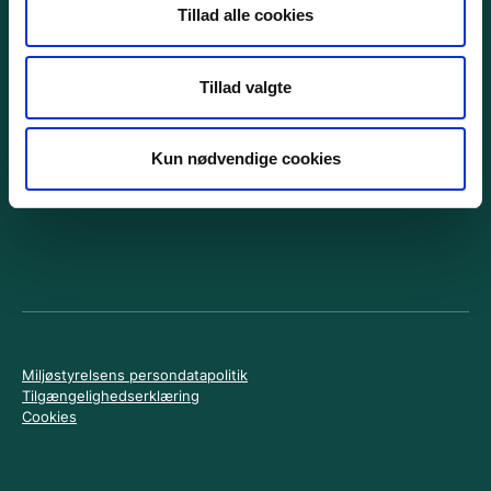
KONTAKT
Tillad alle cookies
Spørgsmål til denne vejledning kan sendes til:
mst@mst.dk
Att: Erhverv
Tillad valgte
Eller du kan ringe til:
Miljøstyrelsens Informationscenter
Tlf: 72 54 44 66
Kun nødvendige cookies
Miljøstyrelsens persondatapolitik
Tilgængelighedserklæring
Cookies