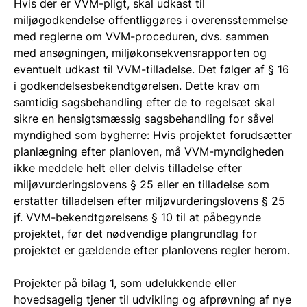
Hvis der er VVM-pligt, skal udkast til
miljøgodkendelse offentliggøres i overensstemmelse
med reglerne om VVM-proceduren, dvs. sammen
med
ansøgningen, miljøkonsekvensrapporten og
eventuelt udkast til VVM-tilladelse.
Det følger af
§ 16
i godkendelsesbekendtgørelsen. Dette krav om
samtidig sagsbehandling efter de to regelsæt skal
sikre en hensigtsmæssig sagsbehandling for såvel
myndighed som bygherre:
Hvis projektet forudsætter
planlægning efter planloven, må VVM-myndigheden
ikke meddele helt eller delvis tilladelse efter
miljøvurderingslovens § 25 eller en tilladelse som
erstatter tilladelsen efter miljøvurderingslovens § 25
jf. VVM-bekendtgørelsens § 10 til at påbegynde
projektet, før det nødvendige plangrundlag for
projektet er gældende efter planlovens regler herom.
Projekter på bilag 1, som udelukkende eller
hovedsagelig tjener til udvikling og afprøvning af nye