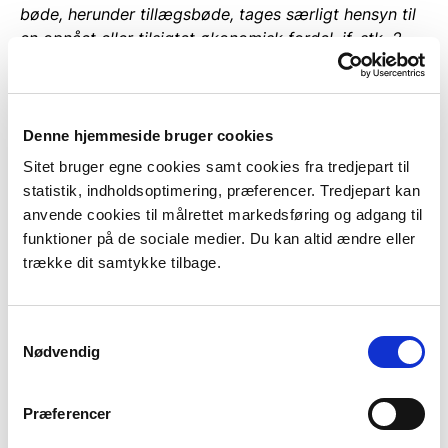
bøde, herunder tillægsbøde, tages særligt hensyn til
en opnået eller tilsigtet økonomisk fordel, jf. stk. 2.
Stk. 4. Forældelsesfristen for strafansvaret efter stk. 1
er 5 år.
Denne hjemmeside bruger cookies
Stk. 5.
Juridiske personer kan pålægges strafansvar
Sitet bruger egne cookies samt cookies fra tredjepart til
efter reglerne i straffelovens 5. Kapitel.
statistik, indholdsoptimering, præferencer. Tredjepart kan
anvende cookies til målrettet markedsføring og adgang til
Af VVM-bekendtgørelsen fremgår:
funktioner på de sociale medier. Du kan altid ændre eller
trække dit samtykke tilbage.
§ 3.
Miljøstyrelsen varetager kommunalbestyrelsens
opgaver og beføjelser efter loven for følgende
projekter omfattet af loven:
Samtykkevalg
Nødvendig
1) Projekter hvor staten, jf. § 2, nr. 2 3, er bygherre, jf.
hund stk. 5.
Præferencer
2) Projekter, hvor Energinet er bygherre.