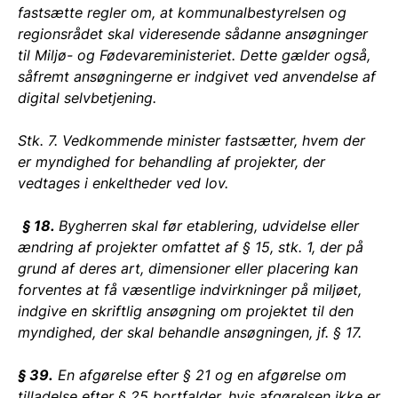
fastsætte regler om, at kommunalbestyrelsen og
regionsrådet skal videresende sådanne ansøgninger
til Miljø- og Fødevareministeriet. Dette gælder også,
såfremt ansøgningerne er indgivet ved anvendelse af
digital selvbetjening.
Stk. 7. Vedkommende minister fastsætter, hvem der
er myndighed for behandling af projekter, der
vedtages i enkeltheder ved lov.
§ 18.
Bygherren skal før etablering, udvidelse eller
ændring af projekter omfattet af § 15, stk. 1, der på
grund af deres art, dimensioner eller placering kan
forventes at få væsentlige indvirkninger på miljøet,
indgive en skriftlig ansøgning om projektet til den
myndighed, der skal behandle ansøgningen, jf. § 17.
§ 39.
En afgørelse efter § 21 og en afgørelse om
tilladelse efter § 25 bortfalder, hvis afgørelsen ikke er