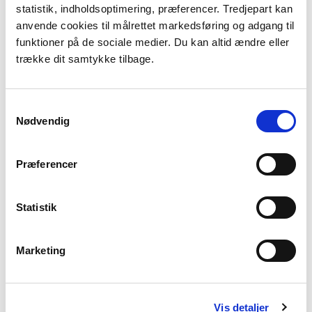
statistik, indholdsoptimering, præferencer. Tredjepart kan
anvende cookies til målrettet markedsføring og adgang til
3.3.5 Kvitteringsskrivelse for
funktioner på de sociale medier. Du kan altid ændre eller
modtagelse af ansøgningen
trække dit samtykke tilbage.
Læs mere
Samtykkevalg
Nødvendig
3.3.6 Drøftelse/ møde med
Præferencer
virksomheden
Statistik
Læs mere
Marketing
3.3.7 Inddragelse af andre
Vis detaljer
myndigheder