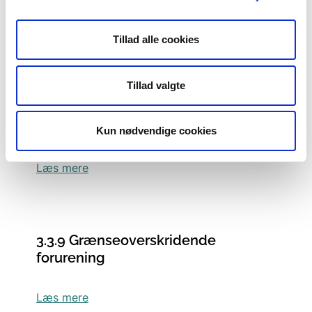
Læs mere
Tillad alle cookies
Tillad valgte
3.3.8 Behov for andre tilladelser
eller dispensationer?
Kun nødvendige cookies
Læs mere
3.3.9 Grænseoverskridende
forurening
Læs mere