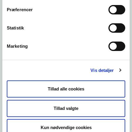
Præferencer
3.3.9 Grænseoverskridende
Statistik
forurening
Marketing
Læs mere
Vis detaljer
3.3.10 Basistilstandsrapport
Tillad alle cookies
Læs mere
Tillad valgte
Kun nødvendige cookies