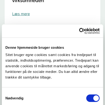
virksomheden
Læs mere
3.3.7 Inddragelse af andre
myndigheder
Denne hjemmeside bruger cookies
Sitet bruger egne cookies samt cookies fra tredjepart til
Læs mere
statistik, indholdsoptimering, præferencer. Tredjepart kan
anvende cookies til målrettet markedsføring og adgang til
funktioner på de sociale medier. Du kan altid ændre eller
trække dit samtykke tilbage.
3.3.8 Behov for andre tilladelser
eller dispensationer?
Samtykkevalg
Nødvendig
Læs mere