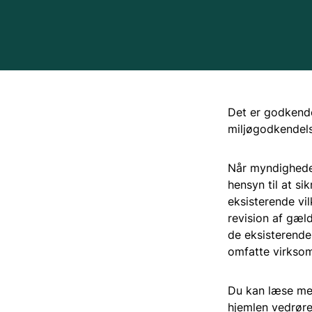
Det er godkende
miljøgodkendels
Når myndigheden
hensyn til at s
eksisterende vi
revision af gæl
de eksisterende
omfatte virkso
Du kan læse mer
hjemlen vedrøre