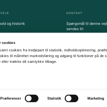
NVEJE
KONTAKT
old og historik
Spørgsmål til denne vej
sendes til:
mst@mst.dk
Att: Erhver
Eller du kan ringe til:
 cookies
Miljøstyrelsens Informa
Tlf: 72 54 44 66
amt cookies fra tredjepart til statistik, indholdsoptimering, præf
kies til målrettet markedsføring og adgang til funktioner på de s
 eller trække dit samtykke tilbage.
Miljøstyrelsens persondatapolitik
Tilgængelighedserklæring
Cookies
Præferencer
Statistik
Marketing