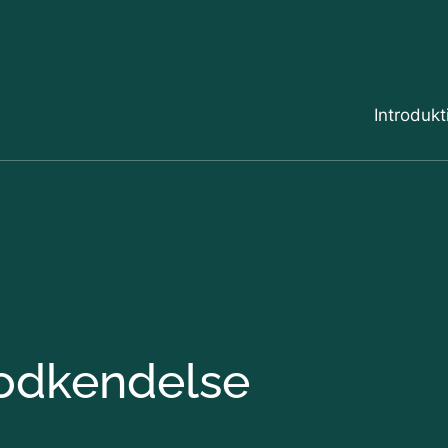
Gå til indholdet
Introdukt
Virksomh
1 Ny god
2 Revurd
godkendelse