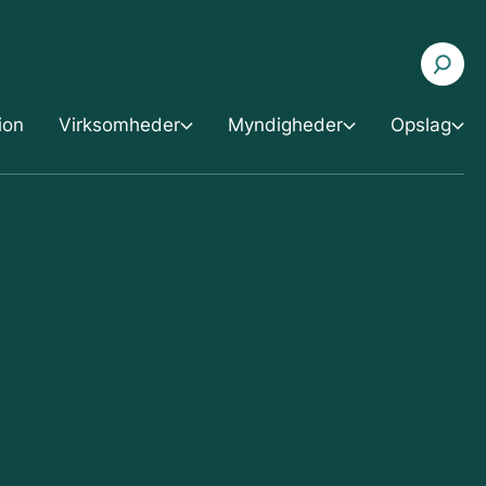
ion
Virksomheder
Myndigheder
Opslag
eder
Opslag
Myndigheder
kendelse
5.1 Forholdet til planområdet
3 Ny godkendelse
ering af godkendelse
5.2 Forholdet til VVM
4 Revurdering af godkendelse
5.3 Godkendelsespligt