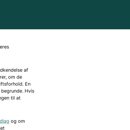
5.4 Habitatreglerne
5.5. Partshøring og offentliggørelse af
afgørelsen
jeres
5.6 Klageregler
odkendelse af
erer, om de
5.7 Myndigheder i godkendelsessager
ftsforhold. En
 begrunde. Hvis
gen til at
5.8 Mere om BAT
ndlag
og om
5.9 Risikovirksomheder
tet