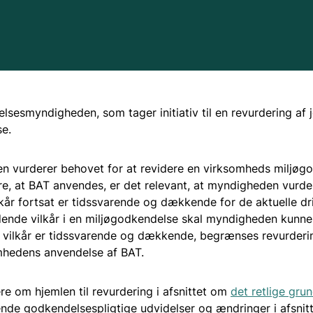
lsesmyndigheden, som tager initiativ til en revurdering af 
e.
 vurderer behovet for at revidere en virksomheds miljøg
ikre, at BAT anvendes, er det relevant, at myndigheden vurd
lkår fortsat er tidssvarende og dækkende for de aktuelle dri
dende vilkår i en miljøgodkendelse skal myndigheden kunne
 vilkår er tidssvarende og dækkende, begrænses revurderin
mhedens anvendelse af BAT.
e om hjemlen til revurdering i afsnittet om
det retlige gru
nde godkendelsespligtige udvidelser og ændringer i afsnit